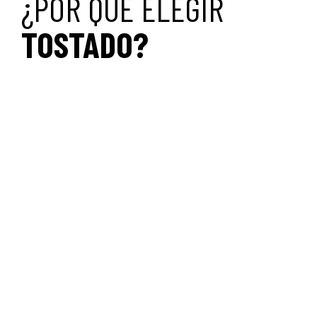
¿POR QUÉ ELEGIR
TOSTADO?
Experiencia fast casual que responde a
los nuevos hábitos de consumo
Productos diferenciales que combinan
frescura, sabor y calidad
Múltiples momentos de consumo:
desayuno, almuerzo, merienda y cena
Café preparado por baristas expertos
Experiencias que generan fidelización y
recurrencia
Un modelo respaldado por procesos y